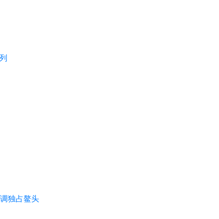
列
背调独占鳌头