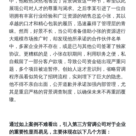
中，他毅然决然地省去了背景调查这一环节，希望以此
展现公司对人才的尊重与渴求。之后李某引进了一位自
诩拥有丰富行业经验和广泛资源的销售总监小张，其以
卓越的口才和精心包装的履历，迅速赢得了管理层的青
睐。然而，好景不长，当公司准备借助小张的资源进行
大规模市场推广时，却发现他所承诺的合作伙伴名单
中，多家企业并不存在，或是已与其他公司签署了独家
协议。更糟糕的是，小张在职期间，利用职务之便，私
自截留了一部分客户款项，导致公司资金链出现严重问
题，多个项目被迫暂停。创始人这才意识到，省略背调
程序虽看似简化了招聘流程，实则埋下了巨大的隐患。
他不得不亲自出面，公开道歉并承诺加强内部管理，尤
其是重启严格的背景调查制度，以确保未来不再重蹈覆
辙。
通过如上案例不难看出，
引入第三方背调公司对于企业
的重要性
显而易见，
主要体现在以下几个方面：