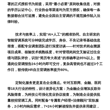
署的正式授权书为前提，采用“最小必要”原则收集信息，对接
的学历认证中心、行业协会等渠道均为官方授权，确保每一条
数据都合法可追溯，避免企业因自主背调的不规范操作陷入法
律纠纷。
技术与效率上，实现“AI+人工”的精准协同。自主研发的
智能背调系统可分钟级完成学历、身份、不良记录等基础信息
筛查，搭配专业调查团队进行深度访谈——针对技术岗会溯源
项目成果、核验技术栈熟练度，针对管理岗则交叉验证过往业
绩与团队评价，识别“简历夸大表述”的准确率达95%以上。普
通岗位背调报告24小时内即可交付，复杂高管岗也不超过3个工
作日，较传统HR自主背调效率提升80%。
定制化服务更是直击企业痛点。针对互联网、金融、医药
等18大行业的特性，设计差异化方案：为金融企业增加反欺诈
风险筛查，为科技公司强化竞业协议核查，为制造企业提供批
量校招背调工具。同时配备“专属客户经理+法律顾问”双轨服
务，2小时内响应需求，7×24小时解读报告并提供录用建议，