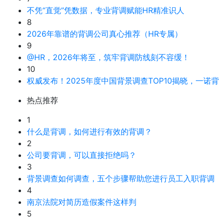
不凭“直觉”凭数据，专业背调赋能HR精准识人
8
2026年靠谱的背调公司真心推荐（HR专属）
9
@HR，2026年将至，筑牢背调防线刻不容缓！
10
权威发布！2025年度中国背景调查TOP10揭晓，一诺
热点推荐
1
什么是背调，如何进行有效的背调？
2
公司要背调，可以直接拒绝吗？
3
背景调查如何调查，五个步骤帮助您进行员工入职背调
4
南京法院对简历造假案件这样判
5