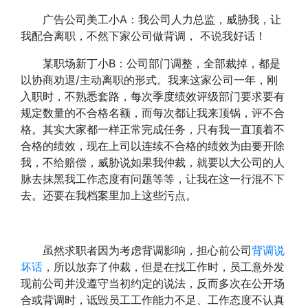
广告公司美工小A：我公司人力总监，威胁我，让
我配合离职，不然下家公司做背调， 不说我好话！
某职场新丁小B：公司部门调整，全部裁掉，都是
以协商劝退/主动离职的形式。我来这家公司一年，刚
入职时，不熟悉套路，每次季度绩效评级部门要求要有
规定数量的不合格名额，而每次都让我来顶锅，评不合
格。其实大家都一样正常完成任务，只有我一直顶着不
合格的绩效，现在上司以连续不合格的绩效为由要开除
我，不给赔偿，威胁说如果我仲裁，就要以大公司的人
脉去抹黑我工作态度有问题等等，让我在这一行混不下
去。还要在我档案里加上这些污点。
虽然求职者因为考虑背调影响，担心前公司
背调说
坏话
，所以放弃了仲裁，但是在找工作时，员工意外发
现前公司并没遵守当初约定的说法，反而多次在公开场
合或背调时，诋毁员工工作能力不足、工作态度不认真