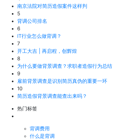
南京法院对简历造假案件这样判
5
背调公司排名
6
IT行业怎么做背调？
7
开工大吉 | 再启程，创辉煌
8
为什么要做背景调查？求职者造假行为总结
9
雇前背景调查是识别简历真伪的重要一环
10
简历造假背景调查能查出来吗？
热门标签
背调费用
什么是背调